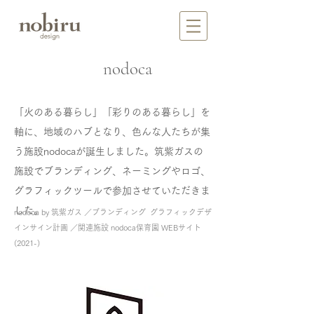
​nodoca
「火のある暮らし」「彩りのある暮らし」を
軸に、地域のハブとなり、色んな人たちが集
う施設nodocaが誕生しました。筑紫ガスの
施設でブランディング、ネーミングやロゴ、
グラフィックツールで参加させていただきま
した。
nodoca by 筑紫ガス ／ブランディング グラフィックデザ
インサイン計画 ／関連施設 nodoca保育園 WEBサイト
(2021-)