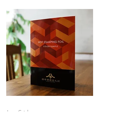
Logo Catalog
Client : 株式会社田中孝商店九州
Creative Director : Iccoh Yasumoto
ART Director & Photo: Tamiko Yasumoto
Designer: Mizuki Nakasuji