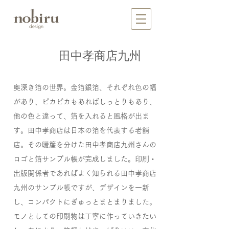
​田中孝商店九州
奥深き箔の世界。金箔銀箔、それぞれ色の幅
があり、ピカピカもあればしっとりもあり、
他の色と違って、箔を入れると風格が出ま
す。田中孝商店は日本の箔を代表する老舗
店。その暖簾を分けた田中孝商店九州さんの
ロゴと箔サンプル帳が完成しました。印刷・
出版関係者であればよく知られる田中孝商店
九州のサンプル帳ですが、デザインを一新
し、コンパクトにぎゅっとまとまりました。
モノとしての印刷物は丁寧に作っていきたい