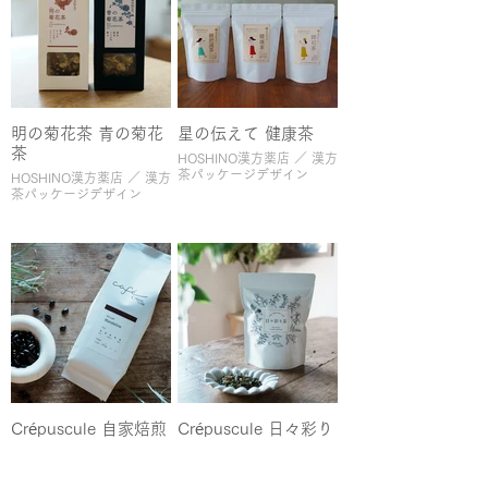
明の菊花茶 青の菊花
星の伝えて 健康茶
茶
HOSHINO漢方薬店 ／ 漢方
茶パッケージデザイン
HOSHINO漢方薬店 ／ 漢方
茶パッケージデザイン
Crépuscule 自家焙煎
Crépuscule 日々彩り
珈琲
茶
Crépuscule／ブランディン
Crépuscule／ブランディン