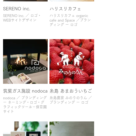
SERENO inc.
ハリスリカフェ
SERENO inc. ／ ロゴ・
ハリスリカフェ organic
WEBサイトデザイン
cafe and Space ／ブラン
ディング ー ロゴ
筑紫ガス施設 nodoca
糸島 あまおういちご
nodoca ／ ブランディング
糸島農家 みのりのりん ／
ー ネーミング・ロゴ・グ
ブランディング ー ロゴ
ラフィックツール・保育園
サイト