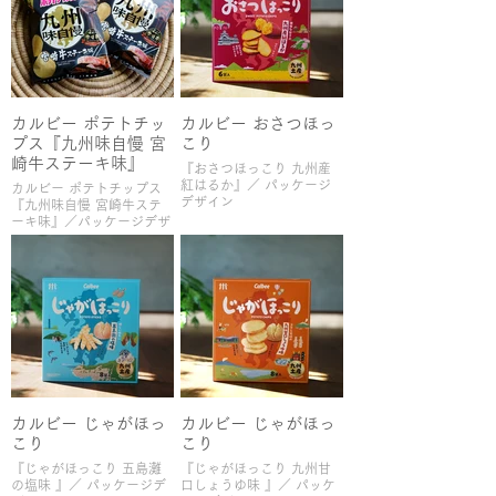
カルビー ポテトチッ
カルビー おさつほっ
プス『九州味自慢 宮
こり
崎牛ステーキ味』
『おさつほっこり 九州産
紅はるか』／ パッケージ
カルビー ポテトチップス
デザイン
『九州味自慢 宮崎牛ステ
ーキ味』／パッケージデザ
イン
カルビー じゃがほっ
カルビー じゃがほっ
こり
こり
『じゃがほっこり 五島灘
『じゃがほっこり 九州甘
の塩味 』／ パッケージデ
口しょうゆ味 』／ パッケ